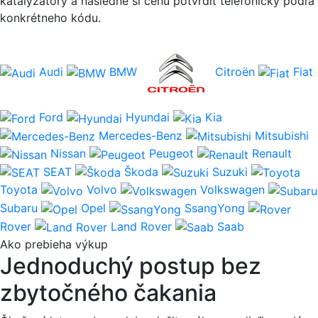
katalyzátory a následne si cenu potvrdiť telefonicky podľa
konkrétneho kódu.
Audi
BMW
Citroën
Fiat
Ford
Hyundai
Kia
Mercedes-Benz
Mitsubishi
Nissan
Peugeot
Renault
SEAT
Škoda
Suzuki
Toyota
Volvo
Volkswagen
Subaru
Opel
SsangYong
Rover
Land Rover
Saab
Ako prebieha výkup
Jednoduchý postup bez
zbytočného čakania