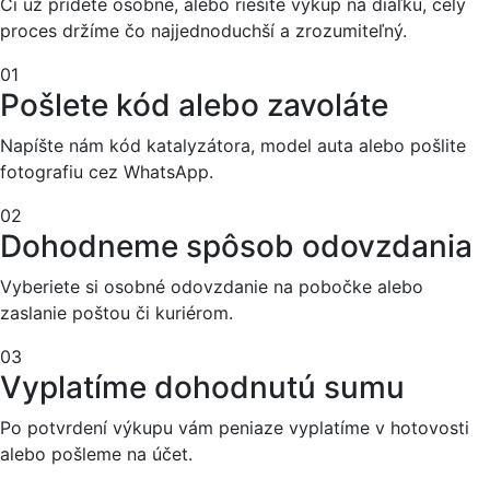
Či už prídete osobne, alebo riešite výkup na diaľku, celý
proces držíme čo najjednoduchší a zrozumiteľný.
01
Pošlete kód alebo zavoláte
Napíšte nám kód katalyzátora, model auta alebo pošlite
fotografiu cez WhatsApp.
02
Dohodneme spôsob odovzdania
Vyberiete si osobné odovzdanie na pobočke alebo
zaslanie poštou či kuriérom.
03
Vyplatíme dohodnutú sumu
Po potvrdení výkupu vám peniaze vyplatíme v hotovosti
alebo pošleme na účet.