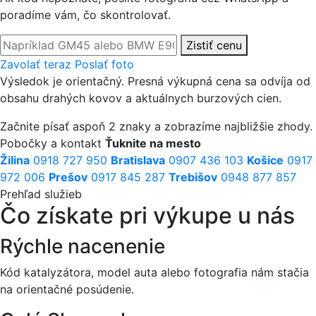
poradíme vám, čo skontrolovať.
Kód katalyzátora alebo model auta
Zistiť cenu
Zavolať teraz
Poslať foto
Výsledok je orientačný. Presná výkupná cena sa odvíja od
obsahu drahých kovov a aktuálnych burzových cien.
Začnite písať aspoň 2 znaky a zobrazíme najbližšie zhody.
Pobočky a kontakt
Ťuknite na mesto
Žilina
0918 727 950
Bratislava
0907 436 103
Košice
0917
972 006
Prešov
0917 845 287
Trebišov
0948 877 857
Prehľad služieb
Čo získate pri výkupe u nás
Rýchle nacenenie
Kód katalyzátora, model auta alebo fotografia nám stačia
na orientačné posúdenie.